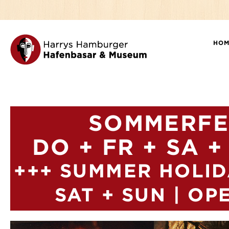
HO
SOMMERFER
DO + FR + SA + 
+++ SUMMER HOLIDA
SAT + SUN | OP